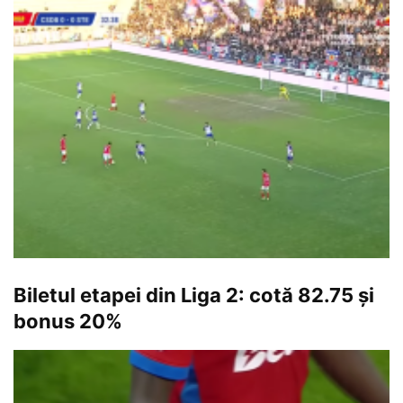
Biletul etapei din Liga 2: cotă 82.75 și
bonus 20%