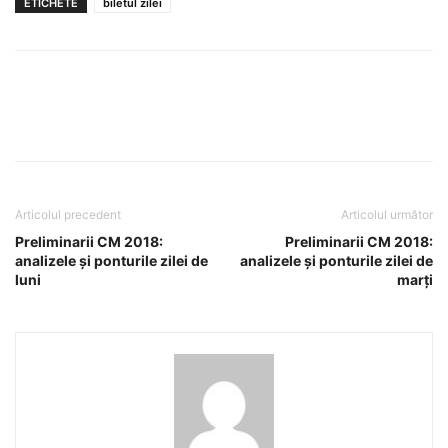
ETICHETE
biletul zilei
Articolul precedent
Articolul următor
Preliminarii CM 2018:
Preliminarii CM 2018:
analizele și ponturile zilei de
analizele și ponturile zilei de
luni
marți