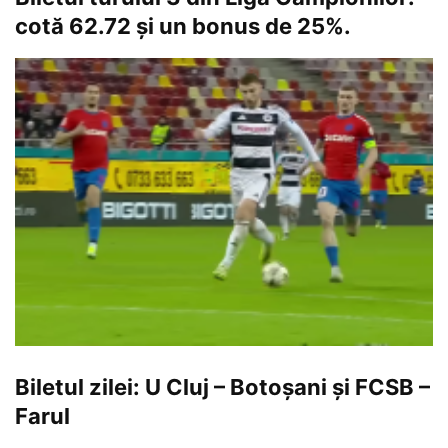
cotă 62.72 și un bonus de 25%.
Biletul zilei: U Cluj – Botoșani și FCSB –
Farul