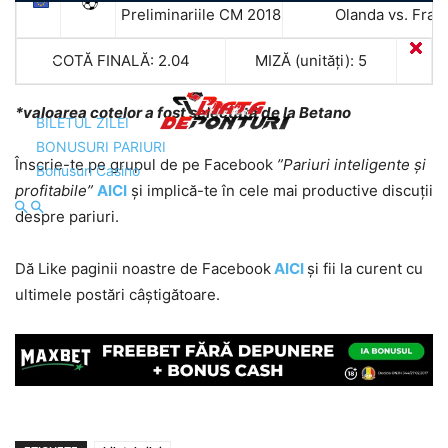
Preliminariile CM 2018
Olanda vs. Fran
COTĂ FINALĂ: 2.04
MIZĂ (unități): 5
*valoarea cotelor a fost selectată de la Betano
BILETUL ZILEI
BONUSURI PARIURI
Înscrie-te pe grupul de pe Facebook
”Pariuri inteligente și
Bonusuri Casino
profitabile”
AICI
și implică-te în cele mai productive discuții
despre pariuri.
Dă Like paginii noastre de Facebook
AICI
și fii la curent cu
ultimele postări câștigătoare.