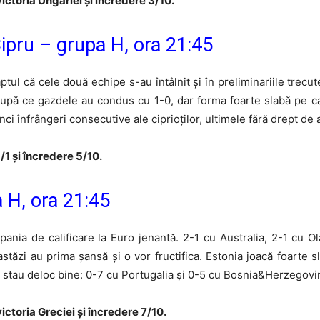
toria Ungariei și încredere 3/10.
ipru – grupa H, ora 21:45
aptul că cele două echipe s-au întâlnit și în preliminariile trecut
 după ce gazdele au condus cu 1-0, dar forma foarte slabă pe c
ci înfrângeri consecutive ale ciprioților, ultimele fără drept de a
 și încredere 5/10.
 H, ora 21:45
ania de calificare la Euro jenantă. 2-1 cu Australia, 2-1 cu Ol
astăzi au prima șansă și o vor fructifica. Estonia joacă foarte s
 nu stau deloc bine: 0-7 cu Portugalia și 0-5 cu Bosnia&Herzegovi
toria Greciei și încredere 7/10.