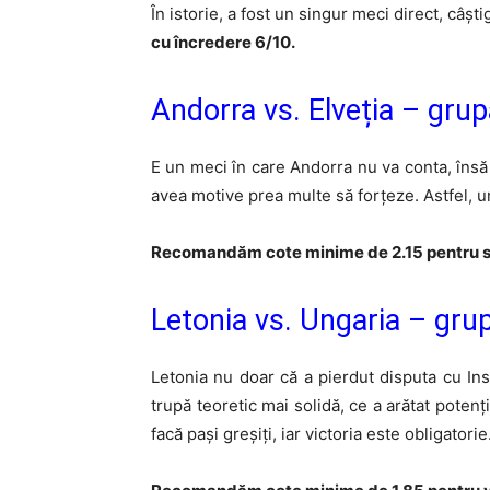
În istorie, a fost un singur meci direct, câști
cu încredere 6/10.
Andorra vs. Elveția – grup
E un meci în care Andorra nu va conta, însă
avea motive prea multe să forțeze. Astfel, un
Recomandăm cote minime de 2.15 pentru sub
Letonia vs. Ungaria – grup
Letonia nu doar că a pierdut disputa cu In
trupă teoretic mai solidă, ce a arătat potenț
facă pași greșiți, iar victoria este obligatorie