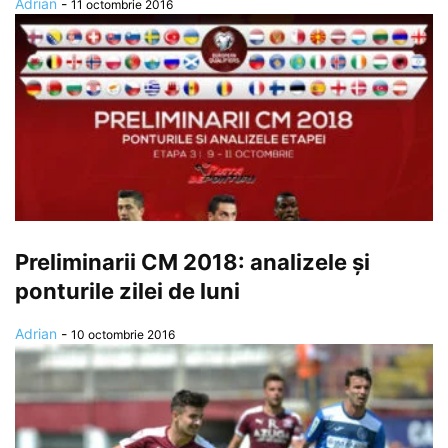
Adrian
-
11 octombrie 2016
Preliminarii CM 2018: analizele și
ponturile zilei de luni
Adrian
-
10 octombrie 2016