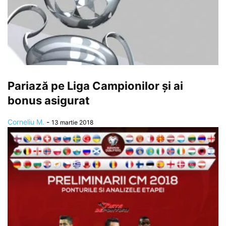
Pariază pe Liga Campionilor şi ai
bonus asigurat
Corneliu M.
-
13 martie 2018