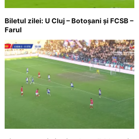
Biletul zilei: U Cluj – Botoșani și FCSB –
Farul