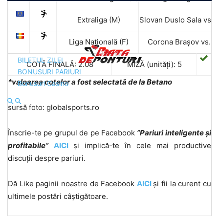
Extraliga (M)
Slovan Duslo Sala vs. 
Liga Națională (F)
Corona Brașov vs.
BILETUL ZILEI
COTĂ FINALĂ: 2.08
MIZĂ (unități): 5
BONUSURI PARIURI
*valoarea cotelor a fost selectată de la Betano
Bonusuri Casino
sursă foto: globalsports.ro
Înscrie-te pe grupul de pe Facebook
”Pariuri inteligente și
profitabile”
AICI
și implică-te în cele mai productive
discuții despre pariuri.
Dă Like paginii noastre de Facebook
AICI
și fii la curent cu
ultimele postări câștigătoare.