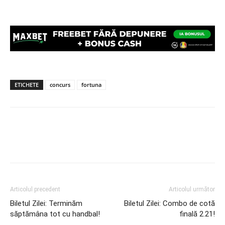
ETICHETE
concurs
fortuna
Articolul precedent
Articolul următor
Biletul Zilei: Terminăm
Biletul Zilei: Combo de cotă
săptămâna tot cu handbal!
finală 2.21!