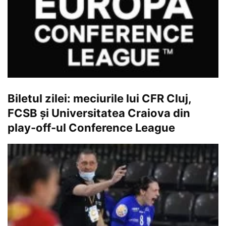
Biletul zilei: meciurile lui CFR Cluj,
FCSB și Universitatea Craiova din
play-off-ul Conference League