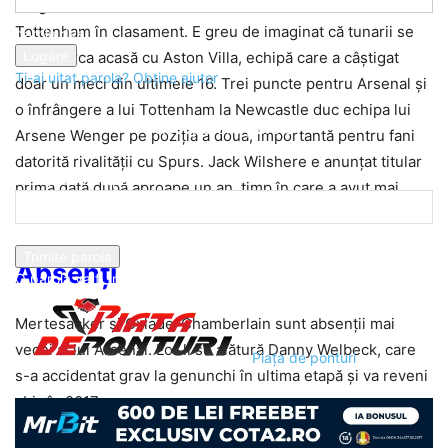
Singura întrebare la acest meci e dacă Arsenal trece de
Tottenham în clasament. E greu de imaginat că tunarii se
parola dvs
pot încurca acasă cu Aston Villa, echipă care a câștigat
Ti-ai uitat parola? Obține ajutor
doar un meci din ultimele 16. Trei puncte pentru Arsenal și
o înfrângere a lui Tottenham la Newcastle duc echipa lui
Recuperare parola
Arsene Wenger pe poziția a doua, importantă pentru fani
datorită rivalității cu Spurs. Jack Wilshere e anunțat titular
Recuperați-vă parola
prima dată după aproape un an, timp în care a avut mai
multe accidentări.
adresa dvs de email
Absenți
O parola va fi trimisă pe adresa dvs de email.
Mertesacker și Oxlade-Chamberlain sunt absenții mai
vechi ai lui Arsenal. Lor li se alătură Danny Welbeck, care
Piața de ponturi
s-a accidentat grav la genunchi în ultima etapă și va reveni
abia în 2017.