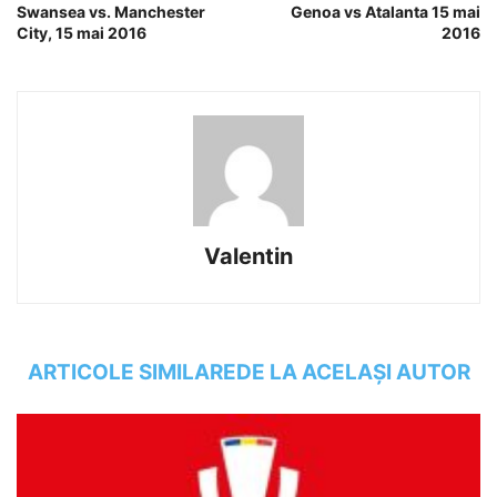
Swansea vs. Manchester
Genoa vs Atalanta 15 mai
City, 15 mai 2016
2016
Valentin
ARTICOLE SIMILARE
DE LA ACELAȘI AUTOR