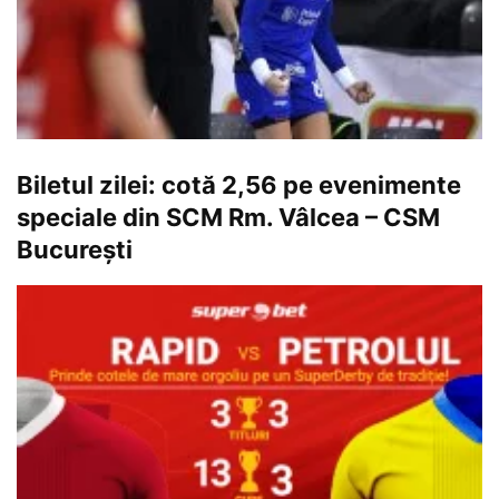
Biletul zilei: cotă 2,56 pe evenimente
speciale din SCM Rm. Vâlcea – CSM
București