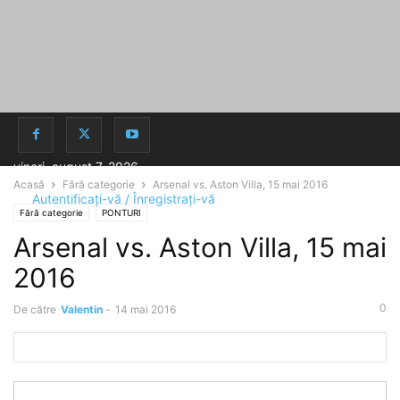
vineri, august 7, 2026
Acasă
Fără categorie
Arsenal vs. Aston Villa, 15 mai 2016
Autentificați-vă / Înregistrați-vă
Fără categorie
PONTURI
Arsenal vs. Aston Villa, 15 mai
2016
Conectare
0
De către
Valentin
-
14 mai 2016
Bine ați venit! Autentificați-vă in contul dvs
numele dvs de utilizator