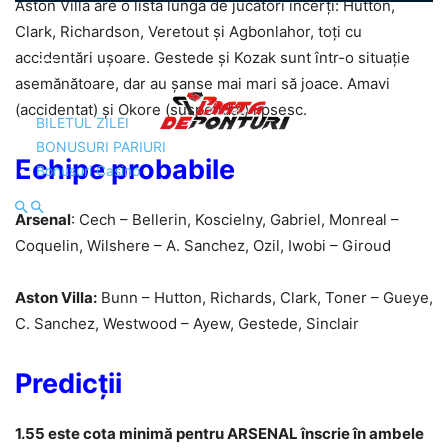
Aston Villa are o listă lungă de jucători incerți: Hutton,
Clark, Richardson, Veretout și Agbonlahor, toți cu
accidentări ușoare. Gestede și Kozak sunt într-o situație
asemănătoare, dar au șanse mai mari să joace. Amavi
(accidentat) și Okore (suspendat) lipsesc.
BILETUL ZILEI
BONUSURI PARIURI
Echipe probabile
Bonusuri Casino
Arsenal
: Cech – Bellerin, Koscielny, Gabriel, Monreal –
Coquelin, Wilshere – A. Sanchez, Ozil, Iwobi – Giroud
Aston Villa:
Bunn – Hutton, Richards, Clark, Toner – Gueye,
C. Sanchez, Westwood – Ayew, Gestede, Sinclair
Predicții
1.55 este cota minimă pentru ARSENAL înscrie în ambele