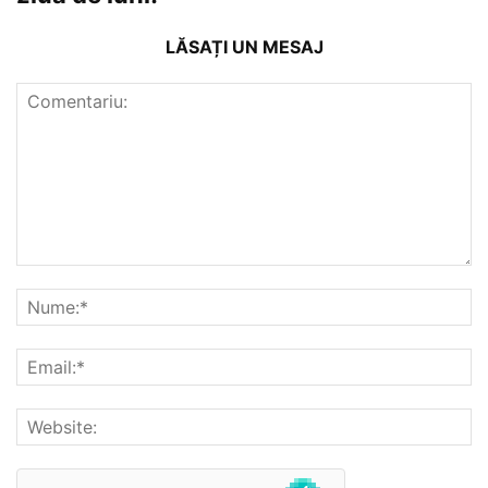
LĂSAȚI UN MESAJ