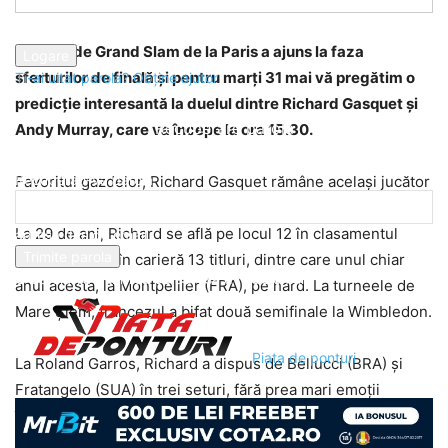
parola dvs
Turneul de Grand Slam de la Paris a ajuns la faza
sferturilor de finală și pentru marți 31 mai vă pregătim o
Ti-ai uitat parola? Obține ajutor
predicție interesantă la duelul dintre Richard Gasquet și
Recuperare parola
Andy Murray, care va începe la ora 15.30.
Recuperați-vă parola
Favoritul gazdelor, Richard Gasquet rămâne același jucător
talentat, dar care nu și-a atins niciodată potențialul maxim.
La 29 de ani, Richard se află pe locul 12 în clasamentul
adresa dvs de email
ATP. A cucerit în carieră 13 titluri, dintre care unul chiar
O parola va fi trimisă pe adresa dvs de email.
anul acesta, la Montpellier (FRA), pe hard. La turneele de
Mare Șlem, francezul a bifat două semifinale la Wimbledon.
Piața de ponturi
La Roland Garros, Richard a dispus de Bellucci (BRA) și
Fratangelo (SUA) în trei seturi, fără prea mari emoții
înaintea duelului cu Nick Kyrgios din turul 3, de care a
dispus tot cu un 3-0 clar.