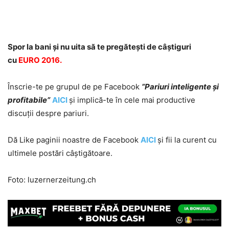
Spor la bani și nu uita să te pregătești de câștiguri
cu
EURO 2016.
Înscrie-te pe grupul de pe Facebook
”Pariuri inteligente și
profitabile”
AICI
și implică-te în cele mai productive
discuții despre pariuri.
Dă Like paginii noastre de Facebook
AICI
și fii la curent cu
ultimele postări câștigătoare.
Foto: luzernerzeitung.ch