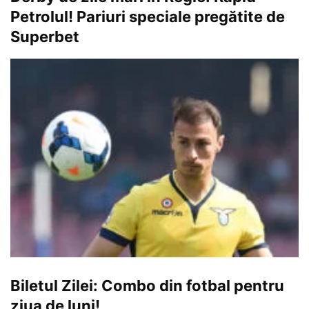
Petrolul! Pariuri speciale pregătite de
Superbet
Biletul Zilei: Combo din fotbal pentru
ziua de luni!