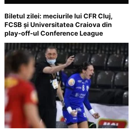
Biletul zilei: meciurile lui CFR Cluj,
FCSB și Universitatea Craiova din
play-off-ul Conference League