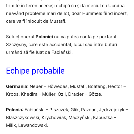
trimite în teren aceeași echipă ca și la meciul cu Ucraina,
neavând probleme mari de lot, doar Hummels fiind incert,
care va fi înlocuit de Mustafi.
Selecționerul
Poloniei
nu va putea conta pe portarul
Szczęsny, care este accidentat, locul său între buturi
urmând să fie luat de Fabiański.
Echipe probabile
Germania
: Neuer – Höwedes, Mustafi, Boateng, Hector –
Kroos, Khedira – Müller, Özil, Draxler – Götze.
Polonia
: Fabiański – Piszczek, Glik, Pazdan, Jędrzejczyk –
Błaszczykowski, Krychowiak, Mączyński, Kapustka –
Milik, Lewandowski.