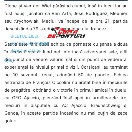
Digne și Van der Wiel părăsind clubul, însă în locul lor au
fost aduși jucători ca Ben Arfă, Jese Rodriguez, Meunier
sau Krychowiak. Meciul va începe de la ora 21, partida
deschizând a 79-a ediție a campionatului francez.
BILETUL ZILEI
BONUSURI PARIURI
Bastia este fără dubii echipa ce pornește cu șansa a doua
Bonusuri Casino
în această seară, fiind net inferioară adversarei sale, atât
din punct de vedere valoric, cât și din punct de vedere al
experienței la nivelul primei divizii. Corsicanii au terminat
pe 10 sezonul trecut, adunând 50 de puncte. Echipa
antrenată de François Ciccolini nu arătat bine în meciurile
de pregătire, obținând o victorie în primul amical în duelul
cu GFC Ajaccio, pierzând însă apoi în următoarele trei
meciuri în disputele cu AC Ajaccio, Braunschweig și
Genoa, în aceste partide încasând nu mai puțin de zece
goluri.