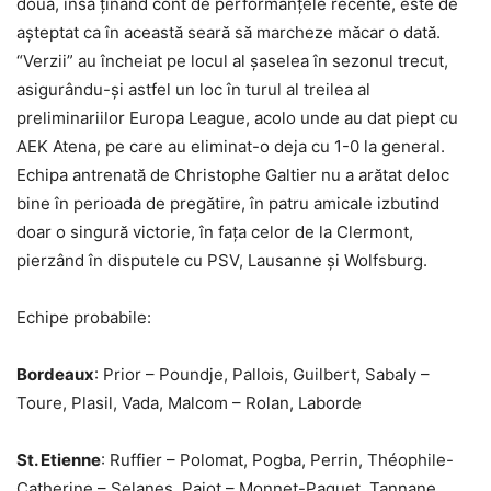
doua, însă ținând cont de performanțele recente, este de
așteptat ca în această seară să marcheze măcar o dată.
“Verzii” au încheiat pe locul al șaselea în sezonul trecut,
asigurându-și astfel un loc în turul al treilea al
preliminariilor Europa League, acolo unde au dat piept cu
AEK Atena, pe care au eliminat-o deja cu 1-0 la general.
Echipa antrenată de Christophe Galtier nu a arătat deloc
bine în perioada de pregătire, în patru amicale izbutind
doar o singură victorie, în fața celor de la Clermont,
pierzând în disputele cu PSV, Lausanne și Wolfsburg.
Echipe probabile:
Bordeaux
: Prior – Poundje, Pallois, Guilbert, Sabaly –
Toure, Plasil, Vada, Malcom – Rolan, Laborde
St. Etienne
: Ruffier – Polomat, Pogba, Perrin, Théophile-
Catherine – Selanes, Pajot – Monnet-Paquet, Tannane,