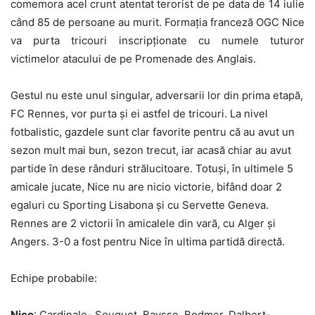
comemora acel crunt atentat terorist de pe data de 14 iulie
când 85 de persoane au murit. Formația franceză OGC Nice
va purta tricouri inscripționate cu numele tuturor
victimelor atacului de pe Promenade des Anglais.
Gestul nu este unul singular, adversarii lor din prima etapă,
FC Rennes, vor purta și ei astfel de tricouri. La nivel
fotbalistic, gazdele sunt clar favorite pentru că au avut un
sezon mult mai bun, sezon trecut, iar acasă chiar au avut
partide în dese rânduri strălucitoare. Totuși, în ultimele 5
amicale jucate, Nice nu are nicio victorie, bifând doar 2
egaluri cu Sporting Lisabona și cu Servette Geneva.
Rennes are 2 victorii în amicalele din vară, cu Alger și
Angers. 3-0 a fost pentru Nice în ultima partidă directă.
Echipe probabile:
Nice
: Cardinale- Souquet, Baysse, Bodmer, Dalbert-