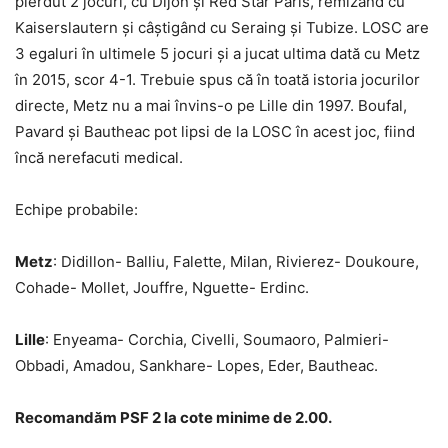
pierdut 2 jocuri, cu Dijon și Red Star Paris, remizand cu
Kaiserslautern și câștigând cu Seraing și Tubize. LOSC are
3 egaluri în ultimele 5 jocuri și a jucat ultima dată cu Metz
în 2015, scor 4-1. Trebuie spus că în toată istoria jocurilor
directe, Metz nu a mai învins-o pe Lille din 1997. Boufal,
Pavard și Bautheac pot lipsi de la LOSC în acest joc, fiind
încă nerefacuti medical.
Echipe probabile:
Metz
: Didillon- Balliu, Falette, Milan, Rivierez- Doukoure,
Cohade- Mollet, Jouffre, Nguette- Erdinc.
Lille
: Enyeama- Corchia, Civelli, Soumaoro, Palmieri-
Obbadi, Amadou, Sankhare- Lopes, Eder, Bautheac.
Recomandăm PSF 2 la cote minime de 2.00.