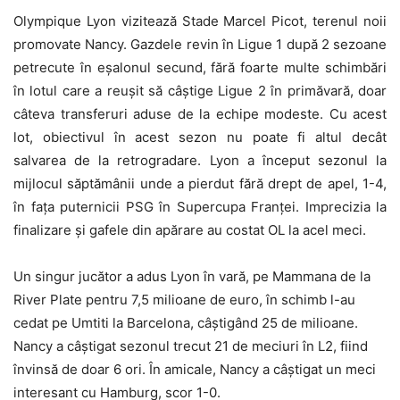
Olympique Lyon vizitează Stade Marcel Picot, terenul noii
promovate Nancy. Gazdele revin în Ligue 1 după 2 sezoane
petrecute în eșalonul secund, fără foarte multe schimbări
în lotul care a reușit să câștige Ligue 2 în primăvară, doar
câteva transferuri aduse de la echipe modeste. Cu acest
lot, obiectivul în acest sezon nu poate fi altul decât
salvarea de la retrogradare. Lyon a început sezonul la
mijlocul săptămânii unde a pierdut fără drept de apel, 1-4,
în fața puternicii PSG în Supercupa Franței. Imprecizia la
finalizare și gafele din apărare au costat OL la acel meci.
Un singur jucător a adus Lyon în vară, pe Mammana de la
River Plate pentru 7,5 milioane de euro, în schimb l-au
cedat pe Umtiti la Barcelona, câștigând 25 de milioane.
Nancy a câștigat sezonul trecut 21 de meciuri în L2, fiind
învinsă de doar 6 ori. În amicale, Nancy a câștigat un meci
interesant cu Hamburg, scor 1-0.