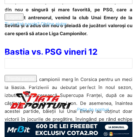
Campionatul Franței începe în acest week-end și el are
din nou o singură și mare favorită, pe PSG, care a
parola dvs
schimbat antrenorul, venind la club Unai Emery de la
Ti-ai uitat parola? Obține ajutor
Sevilla și a adus din nou o pleiadă de jucători valoroși cu
care speră să atace Liga Campionilor.
Recuperare parola
Bastia vs. PSG vineri 12
Recuperați-vă parola
august ora 21.00
adresa dvs de email
În primul meci, campionii merg în Corsica pentru un meci
O parola va fi trimisă pe adresa dvs de email.
la Bastia. Parizienii au debutat perfect în noul sezon,
izbutind să cucerească Supercupa Franței, după ce au
câștigat cu 4-1 duelul cu Lyon. De asemenea, înaintea
Piața de ponturi
acestei partide, băieții lui Unai Emery au obținut doar
victorii în jocurile de pregătire, învingând pe rând echipe
ca West Bromwich, Inter Milano, Real Madrid sau Leicester.
PSG a pierdut câțiva jucători în această vară, Ibrahimovic,