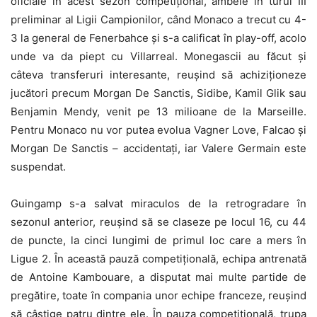
oficiale în acest sezon competițional, ambele în turul III
preliminar al Ligii Campionilor, când Monaco a trecut cu 4-
3 la general de Fenerbahce și s-a calificat în play-off, acolo
unde va da piept cu Villarreal. Monegascii au făcut și
câteva transferuri interesante, reușind să achiziționeze
jucători precum Morgan De Sanctis, Sidibe, Kamil Glik sau
Benjamin Mendy, venit pe 13 milioane de la Marseille.
Pentru Monaco nu vor putea evolua Vagner Love, Falcao și
Morgan De Sanctis – accidentați, iar Valere Germain este
suspendat.
Guingamp s-a salvat miraculos de la retrogradare în
sezonul anterior, reușind să se claseze pe locul 16, cu 44
de puncte, la cinci lungimi de primul loc care a mers în
Ligue 2. În această pauză competițională, echipa antrenată
de Antoine Kambouare, a disputat mai multe partide de
pregătire, toate în compania unor echipe franceze, reușind
să câștige patru dintre ele. În pauza competițională, trupa