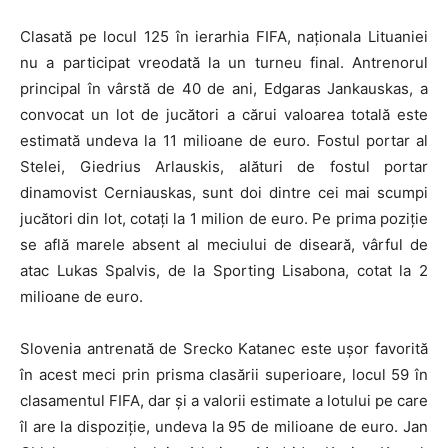
Clasată pe locul 125 în ierarhia FIFA, naționala Lituaniei
nu a participat vreodată la un turneu final. Antrenorul
principal în vârstă de 40 de ani, Edgaras Jankauskas, a
convocat un lot de jucători a cărui valoarea totală este
estimată undeva la 11 milioane de euro. Fostul portar al
Stelei, Giedrius Arlauskis, alături de fostul portar
dinamovist Cerniauskas, sunt doi dintre cei mai scumpi
jucători din lot, cotați la 1 milion de euro. Pe prima poziție
se află marele absent al meciului de diseară, vârful de
atac Lukas Spalvis, de la Sporting Lisabona, cotat la 2
milioane de euro.
Slovenia antrenată de Srecko Katanec este ușor favorită
în acest meci prin prisma clasării superioare, locul 59 în
clasamentul FIFA, dar și a valorii estimate a lotului pe care
îl are la dispoziție, undeva la 95 de milioane de euro. Jan