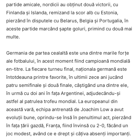
partide amicale, nordicii au obținut două victorii, cu
Finlanda și Islanda, remizand la scor alb cu Estonia,
pierzând în disputele cu Belarus, Belgia și Portugalia, în
aceste partide marcând șapte goluri, primind cu două mai
multe.
Germania de partea cealaltă este una dintre marile forțe
ale fotbalului, în acest moment fiind campioană mondială
en-titre. La fiecare turneu final, naționala germană este
întotdeauna printre favorite, în ultimii zece ani jucând
patru semifinale și două finale, câștigând una dintre ele,
în urmă cu doi ani în fața Argentinei, adjudecându-și
astfel al patrulea trofeu mondial. La europeanul din
această vară, echipa antrenată de Joachim Low a avut
evoluții bune, oprindu-se însă în penultimul act, pierzând
în fața țării gazdă, Franța, fiind învinsă cu 2-0, făcând un
joc modest, având ce e drept și câțiva absenți importanți.