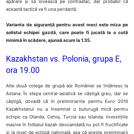
apărare și să lovească pe contraatac, dar probabil că
această tactică va fi una perdantă.
Varianta de siguranță pentru acest meci este miza pe
solistul echipei gazdă, care poate fi jucată la o cotă
minimă în scădere, ajunsă acum la 1.35.
Kazakhstan vs. Polonia, grupa E,
ora 19.00
Alte două colege de grupă ale României se întâlnesc la
Astana. În stepa central-asiatică se câștigă greu, dar se
câștigă, dovadă că în preliminariile pentru Euro 2016
Kazakhstanul nu a însemnat o buturugă mică pentru
echipe ca Olanda, Cehia, Turcia sau Islanda. Investițiile
masive în fotbalul kazah deocamdată nu pot fi fructificate
și la nivel de echipă națională, așa că aceste preliminarii