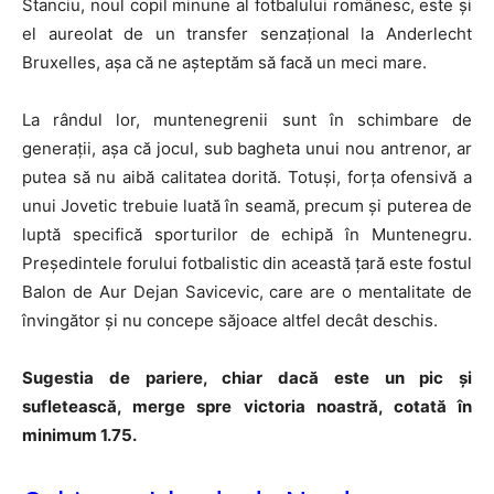
Stanciu, noul copil minune al fotbalului românesc, este și
el aureolat de un transfer senzațional la Anderlecht
Bruxelles, așa că ne așteptăm să facă un meci mare.
La rândul lor, muntenegrenii sunt în schimbare de
generații, așa că jocul, sub bagheta unui nou antrenor, ar
putea să nu aibă calitatea dorită. Totuși, forța ofensivă a
unui Jovetic trebuie luată în seamă, precum și puterea de
luptă specifică sporturilor de echipă în Muntenegru.
Președintele forului fotbalistic din această țară este fostul
Balon de Aur Dejan Savicevic, care are o mentalitate de
învingător și nu concepe săjoace altfel decât deschis.
Sugestia de pariere, chiar dacă este un pic și
sufletească, merge spre victoria noastră, cotată în
minimum 1.75.