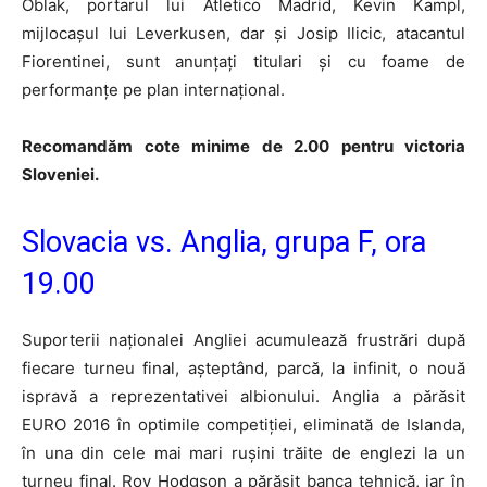
Oblak, portarul lui Atletico Madrid, Kevin Kampl,
mijlocașul lui Leverkusen, dar și Josip Ilicic, atacantul
Fiorentinei, sunt anunțați titulari și cu foame de
performanțe pe plan internațional.
Recomandăm cote minime de 2.00 pentru victoria
Sloveniei.
Slovacia vs. Anglia, grupa F, ora
19.00
Suporterii naționalei Angliei acumulează frustrări după
fiecare turneu final, așteptând, parcă, la infinit, o nouă
ispravă a reprezentativei albionului. Anglia a părăsit
EURO 2016 în optimile competiției, eliminată de Islanda,
în una din cele mai mari rușini trăite de englezi la un
turneu final. Roy Hodgson a părăsit banca tehnică, iar în