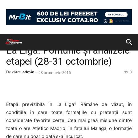
Acasă
PONTURI
PONTURI
La Liga: Ponturile și analizele
etapei (28-31 octombrie)
De către
admin
-
0
28 octombrie 2016
Etapă previzibilă în La Liga? Rămâne de văzut, în
condițiile în care toate formațiile cu pretenții sunt
considerate favorite certe. Cea mai grea misiune dintre
toate o are Atletico Madrid, în fața lui Malaga, o formație
de care nu doar o dată s-a încurcat.