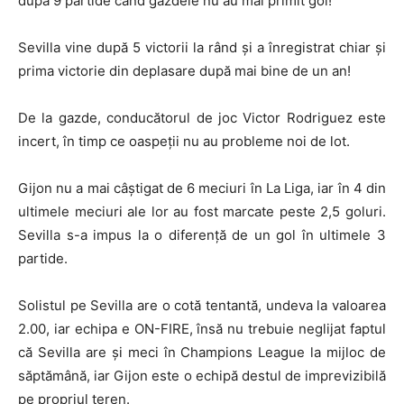
după 9 partide când gazdele nu au mai primit gol!
Sevilla vine după 5 victorii la rând și a înregistrat chiar și
prima victorie din deplasare după mai bine de un an!
De la gazde, conducătorul de joc Victor Rodriguez este
incert, în timp ce oaspeții nu au probleme noi de lot.
Gijon nu a mai câștigat de 6 meciuri în La Liga, iar în 4 din
ultimele meciuri ale lor au fost marcate peste 2,5 goluri.
Sevilla s-a impus la o diferență de un gol în ultimele 3
partide.
Solistul pe Sevilla are o cotă tentantă, undeva la valoarea
2.00, iar echipa e ON-FIRE, însă nu trebuie neglijat faptul
că Sevilla are și meci în Champions League la mijloc de
săptămână, iar Gijon este o echipă destul de imprevizibilă
pe propriul teren.