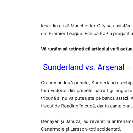
Iese din criză Manchester City sau asistăm
din Premier League. Echipa PdP a pregătit an
Vă rugăm să rețineți că articolul va fi actua
Sunderland vs. Arsenal – 
Cu numai două puncte, Sunderland e echipa 
fără victorie din primele patru ligi engle
tribună și nu va putea sta pe bancă astăzi. A
trecut de Reading în cupă, dar în campionat
Denayer și Januzaj au revenit la antrename
Cattermole și Larsson-toți accidentați.