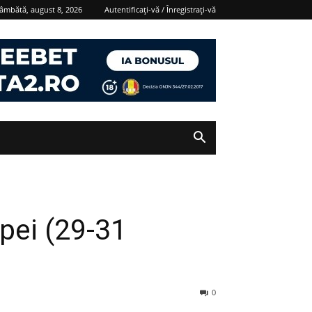
âmbătă, august 8, 2026
Autentificați-vă / Înregistrați-vă
apei (29-31
0