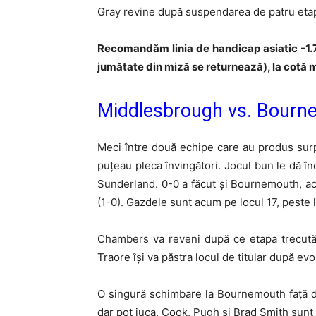
Gray revine după suspendarea de patru etape
Recomandăm linia de handicap asiatic -1.75 
jumătate din miză se returnează), la cotă m
Middlesbrough vs. Bourne
Meci între două echipe care au produs surpr
puțeau pleca învingători. Jocul bun le dă î
Sunderland. 0-0 a făcut și Bournemouth, aca
(1-0). Gazdele sunt acum pe locul 17, peste l
Chambers va reveni după ce etapa trecută 
Traore își va păstra locul de titular după ev
O singură schimbare la Bournemouth față de 
dar pot juca. Cook, Pugh și Brad Smith sunt 