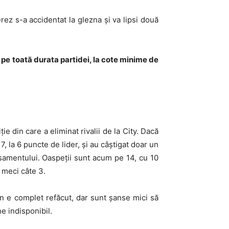
rez s-a accidentat la glezna și va lipsi două
 pe toată durata partidei, la cote minime de
e din care a eliminat rivalii de la City. Dacă
, la 6 puncte de lider, și au câștigat doar un
asamentului. Oaspeții sunt acum pe 14, cu 10
 meci câte 3.
an e complet refăcut, dar sunt șanse mici să
ne indisponibil.