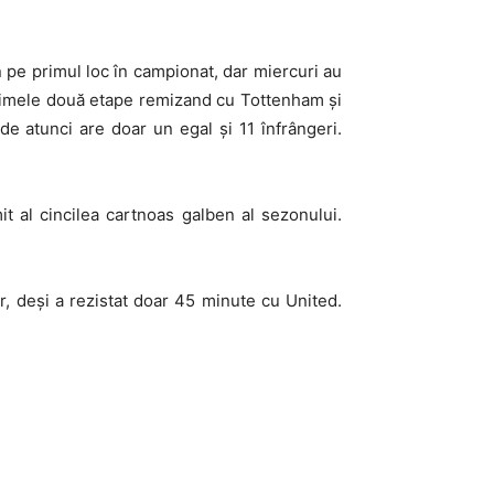
ân pe primul loc în campionat, dar miercuri au
 ultimele două etape remizand cu Tottenham și
de atunci are doar un egal și 11 înfrângeri.
t al cincilea cartnoas galben al sezonului.
r, deși a rezistat doar 45 minute cu United.