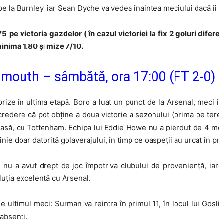
 la Burnley, iar Sean Dyche va vedea înaintea meciului dacă îi 
pe victoria gazdelor ( în cazul victoriei la fix 2 goluri difere
inimă 1.80 și mize 7/10.
mouth – sâmbătă, ora 17:00 (FT 2-0)
ize în ultima etapă. Boro a luat un punct de la Arsenal, meci în
ncredere că pot obține a doua victorie a sezonului (prima pe ter
să, cu Tottenham. Echipa lui Eddie Howe nu a pierdut de 4 meci
inie doar datorită golaverajului, în timp ce oaspeții au urcat în 
nu a avut drept de joc împotriva clubului de proveniență, iar
oluția excelentă cu Arsenal.
ultimul meci: Surman va reintra în primul 11, în locul lui Gosli
absenți.