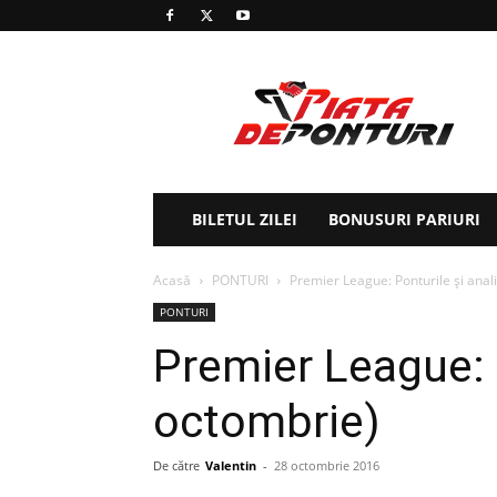
Piața
de
ponturi
BILETUL ZILEI
BONUSURI PARIURI
Acasă
PONTURI
Premier League: Ponturile și anal
PONTURI
Premier League: P
octombrie)
De către
Valentin
-
28 octombrie 2016