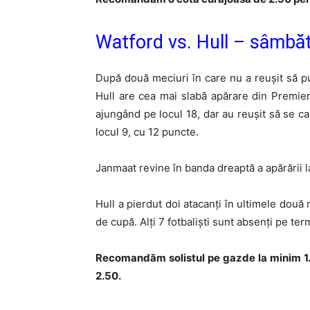
Watford vs. Hull – sâmbăt
După două meciuri în care nu a reușit să p
Hull are cea mai slabă apărare din Premier 
ajungând pe locul 18, dar au reușit să se cal
locul 9, cu 12 puncte.
Janmaat revine în banda dreaptă a apărării l
Hull a pierdut doi atacanți în ultimele dou
de cupă. Alți 7 fotbaliști sunt absenți pe 
Recomandăm solistul pe gazde la minim 1.
2.50.