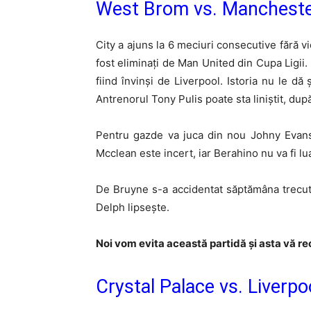
West Brom vs. Manchester
City a ajuns la 6 meciuri consecutive fără vi
fost eliminați de Man United din Cupa Ligii.
fiind învinși de Liverpool. Istoria nu le d
Antrenorul Tony Pulis poate sta liniștit, dup
Pentru gazde va juca din nou Johny Evans, 
Mcclean este incert, iar Berahino nu va fi lu
De Bruyne s-a accidentat săptămâna trecută 
Delph lipsește.
Noi vom evita această partidă și asta vă 
Crystal Palace vs. Liverpo