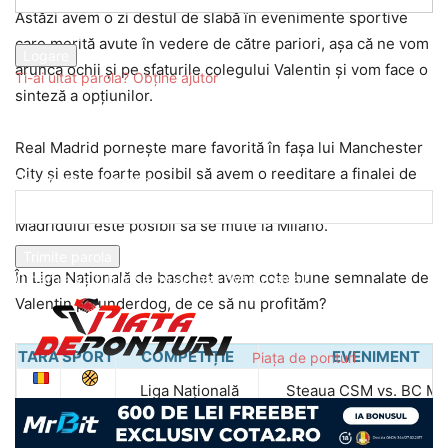
Astăzi avem o zi destul de slabă în evenimente sportive
parola dvs
care merită avute în vedere de către pariori, așa că ne vom
arunca ochii și pe sfaturile colegului Valentin și vom face o
Ti-ai uitat parola? Obține ajutor
sinteză a opțiunilor.
Recuperare parola
Real Madrid pornește mare favorită în fașa lui Manchester
City și este foarte posibil să avem o reeditare a finalei de
Recuperați-vă parola
acum doi ani între Atletico și Real. Cu alte cuvinte, derby-ul
Madridului este posibil să se mute la Milano.
adresa dvs de email
În Liga Națională de baschet avem cote bune semnalate de
O parola va fi trimisă pe adresa dvs de email.
Valentin pe underdog, de ce să nu profităm?
TARA
SPORT
COMPETIȚIE
EVENIMENT
Piața de ponturi
Liga Națională
Steaua CSM vs. BC Mu
Champions League
Real Madrid vs. Mancheste