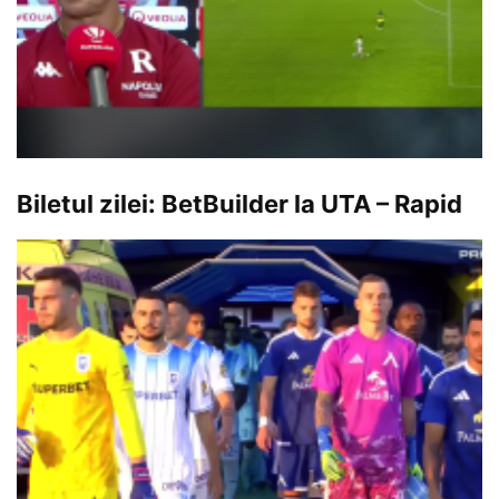
Biletul zilei: BetBuilder la UTA – Rapid