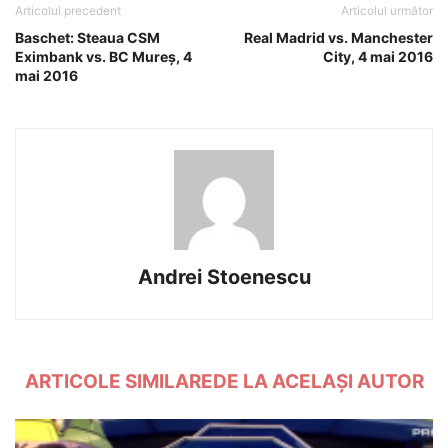
Articolul precedent
Articolul următor
Baschet: Steaua CSM
Real Madrid vs. Manchester
Eximbank vs. BC Mureș, 4
City, 4 mai 2016
mai 2016
Andrei Stoenescu
ARTICOLE SIMILARE
DE LA ACELAȘI AUTOR