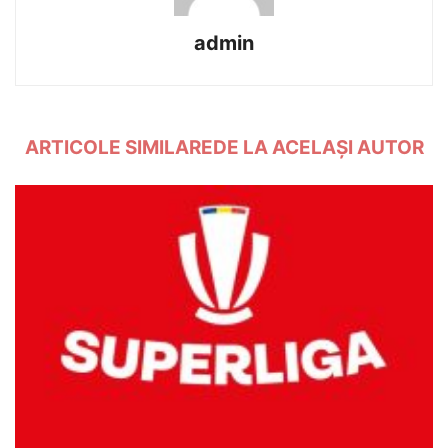
admin
ARTICOLE SIMILARE
DE LA ACELAȘI AUTOR