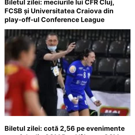
Biletul zilei: meciurile lui CFR Cluj,
FCSB și Universitatea Craiova din
play-off-ul Conference League
Biletul zilei: cotă 2,56 pe evenimente