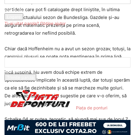
Hoffenheim și Schalke 04 se întâlnesc într-una din
partidele care pot fi catalogate drept liniștite, în ultima
parola dvs
etapă a actualului sezon de Bundesliga. Gazdele și-au
Ti-ai uitat parola? Obține ajutor
asigurat matematic prezența pe prima scenă,
retrogradarea lor nefiind posibilă.
Recuperare parola
Chiar dacă Hoffenheim nu a avut un sezon grozav, totuși, la
Recuperați-vă parola
capitolul plusuri se poate nota menținerea în prima ligă,
obiectiv după care alții, gen Werder Bremen sau Hannover,
adresa dvs de email
încă suspină. Nu avem două echipe extrem de
spectaculoase implicate în această luptă, dar totuși sperăm
O parola va fi trimisă pe adresa dvs de email.
ca ele să fie dezinhibate și să se marcheze multe goluri.
De altfel aceasta este și o sugestie pe care v-o oferim, să
jucați la număr de goluri.
Piața de ponturi
Schalke 04 ar putea, teoretic, să ajungă mai sus de locul 7,
poate chiar în Liga Campionilor, în turul preliminar. Acest
lucru depinde însă și de factori pe care echipa Schalke 04