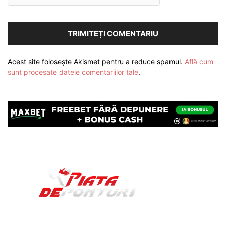
Acest site folosește Akismet pentru a reduce spamul.
Află cum
sunt procesate datele comentariilor tale
.