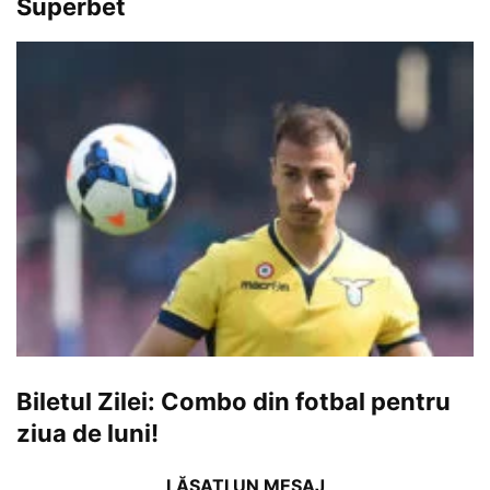
Superbet
Biletul Zilei: Combo din fotbal pentru
ziua de luni!
LĂSAȚI UN MESAJ