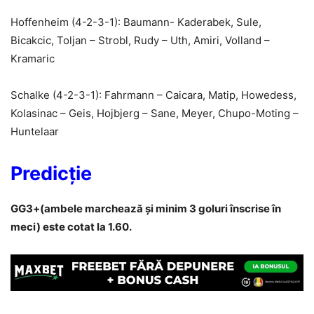
Hoffenheim (4-2-3-1): Baumann- Kaderabek, Sule,
Bicakcic, Toljan – Strobl, Rudy – Uth, Amiri, Volland –
Kramaric
Schalke (4-2-3-1): Fahrmann – Caicara, Matip, Howedess,
Kolasinac – Geis, Hojbjerg – Sane, Meyer, Chupo-Moting –
Huntelaar
Predicție
GG3+(ambele marchează și minim 3 goluri înscrise în
meci) este cotat la 1.60.