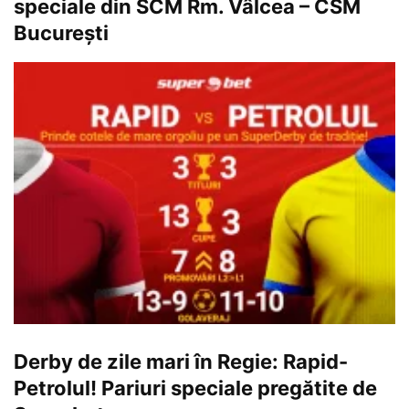
speciale din SCM Rm. Vâlcea – CSM
București
Derby de zile mari în Regie: Rapid-
Petrolul! Pariuri speciale pregătite de