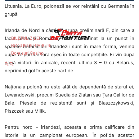
Lituania. La Euro, polonezii se vor reîntâlni cu Germania în
grupă.
Irlanda de Nord a câștigat grupa preliminară F, din care a
BILETUL ZILEI
făcut parte și România, care a terminat la un punct în
BONUSURI PARIURI
spatele britanicilor. Irlandezii sunt în mare formă, venind
Bonusuri Casino
după 12 partide fără eșec în toate competițiile. Ei vin după
două victorii în amicale, recent, ultima 3 – 0 cu Belarus,
neprimind gol în aceste partide.
Naționala polonă nu este atât de dependentă de starul ei,
Lewandowski, precum Suedia de Zlatan sau Țara Galilor de
Bale. Piesele de rezistentă sunt și Blaszczykowski,
Piszczek sau Milik.
Pentru nord – irlandezi, aceasta e prima calificare din
istorie la un campionat european. În pofida acestor