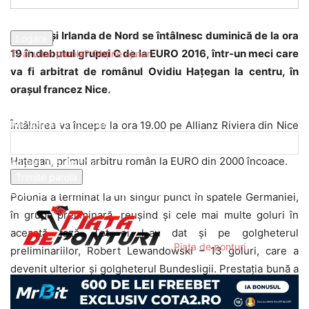
parola dvs
Polonia și Irlanda de Nord se întâlnesc duminică de la ora
19 în debutul grupei C de la EURO 2016, într-un meci care
Ti-ai uitat parola? Obține ajutor
va fi arbitrat de românul Ovidiu Hațegan la centru, în
Recuperare parola
orașul francez Nice.
Recuperați-vă parola
Întâlnirea va începe la ora 19.00 pe Allianz Riviera din Nice
și va fi condusă de o brigadă românească, în frunte cu O.
Hațegan, primul arbitru român la EURO din 2000 încoace.
adresa dvs de email
O parola va fi trimisă pe adresa dvs de email.
Polonia a terminat la un singur punct în spatele Germaniei,
în grupa preliminară, reușind și cele mai multe goluri în
această fază. Tot ei l-au dat și pe golgheterul
Piața de ponturi
preliminariilor, Robert Lewandowski – 13 goluri, care a
devenit ulterior și golgheterul Bundesligii. Prestația bună a
continuat și în amicale, cu patru victorii la rând, întrerupte
de eșecul recent în compania Olandei și de egalul cu