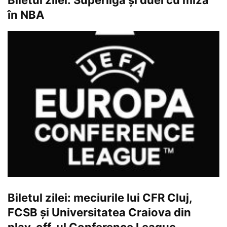
Biletul zilei: Superligă și duel cu miză
în NBA
Biletul zilei: meciurile lui CFR Cluj,
FCSB și Universitatea Craiova din
play-off-ul Conference League