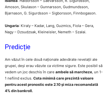
Islanda
: Haldorsson – Saevarsson, R. Sigurdsson,
Amoson, Skulason – Gunnarsson, Gudmundsson,
Bjarnason, G. Sigurdsson – Sigborsson, Finnbogason.
Ungaria
: Kiraly – Kadar, Lang, Guzmics, Fiola – Gera,
Nagy – Dzsudzsak, Kleineisler, Nemeth – Szalai.
Predicție
Am văzut în cele două naționale adevărate revelații ale
grupei, deși erau văzute ca victime sigure. Este posibil să
vedem un joc deschis în care
ambele să marcheze
, un 1-
1 nefiind exclus.
Cota minimă care prezintă valoare
pentru acest pronostic este 2.10 și miza recomandată
4% din bankroll.