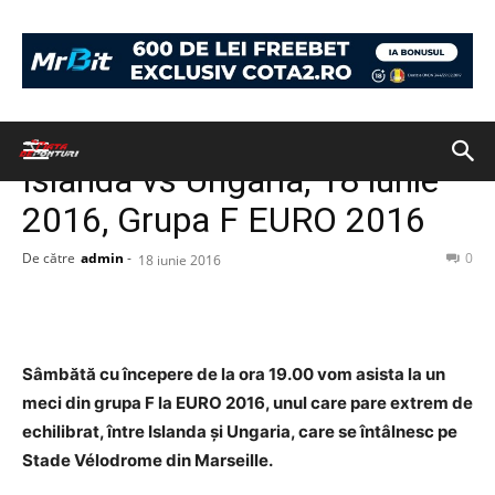
Acasă
Fără categorie
Fără categorie
PONTURI
Islanda vs Ungaria, 18 iunie
2016, Grupa F EURO 2016
De către
admin
-
0
18 iunie 2016
Sâmbătă cu începere de la ora 19.00 vom asista la un
meci din grupa F la EURO 2016, unul care pare extrem de
echilibrat, între Islanda și Ungaria, care se întâlnesc pe
Stade Vélodrome din Marseille.